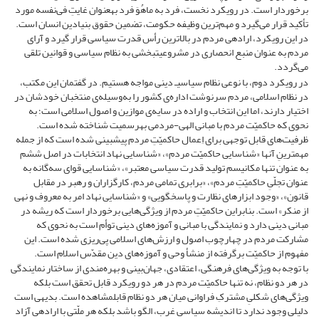
برخوردار است. در رویکرد نخست، فرد به ماهُوَ فرد به­عنوان غایتِ فی‌نفسه مورد
تأکید قرار می‌گیرد و مهم‌ترین وظیفه حکومت، تضمین حقوق بنیادین انسان است.
در این رویکرد، اراده­ی مردم در بالاترین رأس قدرت سیاسی قرار گیرد و آرای
مردم به عنوان منبع انحصاری در مشروعیت­بخشی به نظام سیاسی و قوانین تلقی
می‌گردد.
در رویکرد دوم، با نوعی نظام سیاسیـ دینی مواجه هستیم. در گفتمان این مکتب،
در نظام اسلامی، مردم سرنوشت اداره‌ی کشور را به‌وسیله‌ی منتخبان خودشان در
اختیار دارند، اما این انتخاب و اراده در سایه‌ی موازین و اصول اسلامی است؛ به
نحوی که حاکمیّت مردم با مبانی الهی­-مردمی به­رسمیت شناخته شده است.
ظرفیت‌های قابل توجهی برای اِعمال حاکمیّتِ مردم پیش­بینی شده است که از جمله
مهم­ترینِ آنها «شناسایی حاکمیّت مردم»، «شناسایی نهاد انتخابات در اصل ششم
به عنوان تنها مکانیسم تولید قدرت سیاسی معتبر»، «شناسایی قوای سه‌گانه به
عنوان تجلّیِ حاکمیّتِ مردم»، «برابری تمامی مردم، کارگزاران و رهبر در مقابل
قانون»، «وجود ابزارهای نظارت و پاسخگویی» و «شناسایی نهاد امر به معروف و نهی
از منکر» است. بنابراین حاکمیّتِ مردم از ویژگی‌هایی برخوردار است که ریشه در
مبانی دینی دارد و نمایندگی با مبانی و آموزه‌های دینی توأم است به نحوی که
مشارکت مردم در چهارچوب اصول و ارزش‌های اسلامی پی‌ریزی شده است. این
مفهوم از حاکمیّت برگرفته از منشأ وحی و آموزه‌های دین مقدّس اسلام است.
با توجه به ویژگی‌های فرهنگی، اعتقادی، جهان‌بینی و بهره‌مندی از ساختار نمایندگی
در هر دو نظام، نه تنها حاکمیّت مردم در هر دو رویکرد قابل تحقق است بلکه
ویژگی‌های شکلیِ مشترکِ فراوانی میان هر دو نظام قابل­مشاهده است. بدیهی است
دلیلی وجود ندارد تا اندیشه سیاسی غرب، الگو باشد بلکه هر ملّتی با اراده­ی آزاد