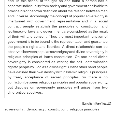
end. In this school of thought, on one hand, a person has a
separate individuality from society and government and is able to
provide his or her own definition about the relation between man
and universe. Accordingly, the concept of popular sovereignty is
intertwined with government representative and in a social
contract, people establish the principles of constitution and
legitimacy of laws and government are considered as the result
of their will and consent. Thus, the most important function of
government is to be bound to the representation and guarantee
the people’s rights and liberties. A direct relationship can be
observed between popular sovereignty and divine sovereignty in
religious principles of Iran’s constitution. On one hand, divine
sovereignty, is considered as vesting the self- determination
right to people by God, as a divine right. On the other hand, people
have defined their own destiny within Islamic religious principles,
by freely acceptance of sacred principles. So, there is no
confliction between religious principles and popular sovereignty,
but disputes on sovereignty principles will arises from two
different perspectives.
کلیدواژه‌ها
[English]
sovereignty
democracy
constitution
religious principles