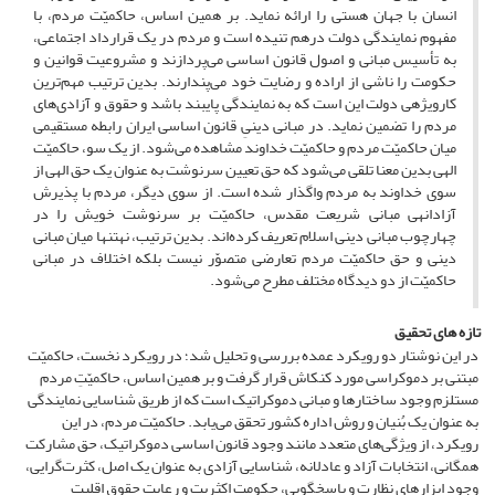
انسان با جهان هستی را ارائه نماید. بر همین اساس، حاکمیّت مردم، با
مفهوم نمایندگی دولت درهم تنیده است و مردم در یک قرارداد اجتماعی،
به تأسیس مبانی و اصول قانون اساسی می‌پردازند و مشروعیت قوانین و
حکومت را ناشی از اراده و رضایت خود می‌پندارند. بدین ترتیب مهم‌ترین
کارویژه­ی دولت این است که به نمایندگی پایبند باشد و حقوق و آزادی‌های
مردم را تضمین نماید. در مبانی دینیِ قانون اساسی ایران رابطه مستقیمی
میان حاکمیّت مردم و حاکمیّت خداوند مشاهده می‌شود. از یک سو، حاکمیّت
الهی بدین معنا تلقی می‌شود که حق تعیین سرنوشت به عنوان یک حق الهی از
سوی خداوند به مردم واگذار شده است. از سوی دیگر، مردم با پذیرش
آزادانه­ی مبانی شریعت مقدس، حاکمیّت بر سرنوشت خویش را در
چهارچوب مبانی دینی اسلام تعریف کرده‌اند. بدین ترتیب، نه­تنها میان مبانی
دینی و حق حاکمیّت مردم تعارضی متصوّر نیست بلکه اختلاف در مبانی
حاکمیّت از دو دیدگاه مختلف مطرح می‌شود.
تازه های تحقیق
در این نوشتار دو رویکرد عمده بررسی و تحلیل شد؛ در رویکرد نخست، حاکمیّت
مبتنی بر دموکراسی مورد کنکاش قرار گرفت و بر همین اساس، حاکمیّتِ مردم
مستلزم وجود ساختارها و مبانی دموکراتیک است که از طریق شناسایی نمایندگی
به عنوان یک بُنیان و روش اداره کشور تحقق می‌یابد. حاکمیّت مردم، در این
رویکرد، از ویژگی‌های متعدد مانند وجود قانون اساسی دموکراتیک، حق مشارکت
همگانی، انتخابات آزاد و عادلانه، شناسایی آزادی به عنوان یک اصل، کثرت‌گرایی،
وجود ابزارهای نظارت و پاسخگویی، حکومت اکثریت و رعایت حقوق اقلیت