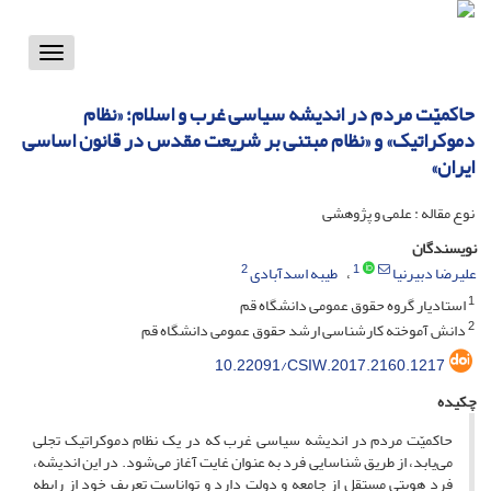
Toggle
vigation
حاکمیّت مردم در اندیشه سیاسی غرب و اسلام؛ «نظام
دموکراتیک» و «نظام مبتنی بر شریعت مقدس در قانون اساسی
ایران»
نوع مقاله : علمی و پژوهشی
نویسندگان
2
1
علیرضا دبیرنیا
طیبه اسدآبادی
1
استادیار گروه حقوق عمومی دانشگاه قم
2
دانش آموخته کارشناسی ارشد حقوق عمومی دانشگاه قم
10.22091/CSIW.2017.2160.1217
چکیده
حاکمیّت مردم در اندیشه سیاسی غرب که در یک نظام دموکراتیک تجلی
می‌یابد، از طریق شناسایی فرد به عنوان غایت آغاز می‌شود. در این اندیشه،
فرد هویتی مستقل از جامعه و دولت دارد و تواناست تعریف خود از رابطه