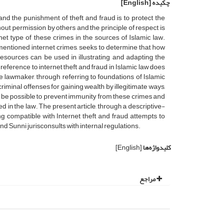
چکیده
[English]
 and the punishment of theft and fraud is to protect the
out permission by others and the principle of respect is
net type of these crimes in the sources of Islamic law.
ementioned internet crimes, seeks to determine that how
resources can be used in illustrating and adapting the
f reference to internet theft and fraud in Islamic law does
he lawmaker, through referring to foundations of Islamic
iminal offenses for gaining wealth by illegitimate ways,
ld be possible to prevent immunity from these crimes and
 in the law. The present article, through a descriptive-
ng compatible with Internet theft and fraud, attempts to
 Sunni jurisconsults with internal regulations.
کلیدواژه‌ها
[English]
مراجع