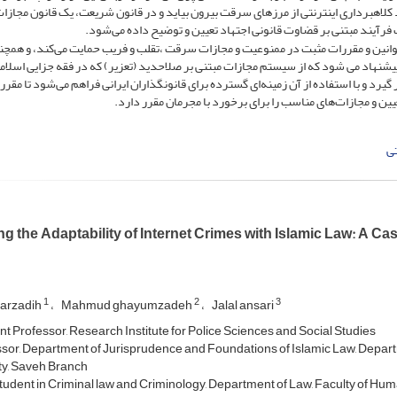
کلاهبرداری اینترنتی از مرزهای سرقت بیرون بیاید و در قانون شریعت، یک قانون مجازات ت
 فرآیند مبتنی بر قضاوت قانونی اجتهاد تعیین و توضیح داده می‌شود.
م قوانین و مقررات مثبت در ممنوعیت و مجازات سرقت ،تقلب و فریب حمایت می‌کند، و همچنی
پیشنهاد می شود که از سیستم مجازات مبتنی بر صلاحدید (تعزیر) که در فقه جزایی اسلام
یرد و با استفاده از آن زمینه‌ای گسترده برای قانونگذاران ایرانی فراهم می‌شود تا مقررا
عیین و مجازات‌های مناسب را برای برخورد با مجرمان مقرر دارد.
ی
g the Adaptability of Internet Crimes with Islamic Law: A Ca
1
2
3
tarzadih
Mahmud ghayumzadeh
Jalal ansari
nt Professor, Research Institute for Police Sciences and Social Studies
ssor, Department of Jurisprudence and Foundations of Islamic Law, Departm
ty, Saveh Branch
tudent in Criminal law and Criminology, Department of Law, Faculty of Huma