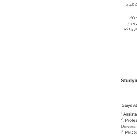
نها با
ن از
ی برای
تی را که
Studyin
Saiyd A
1
Assista
2
. Profe
Universi
3
. PhD S