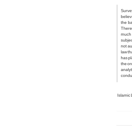
Survey
believ
the ba
Theref
much i
subjec
not au
law th
has pl
the or
analyt
conduc
Islamic