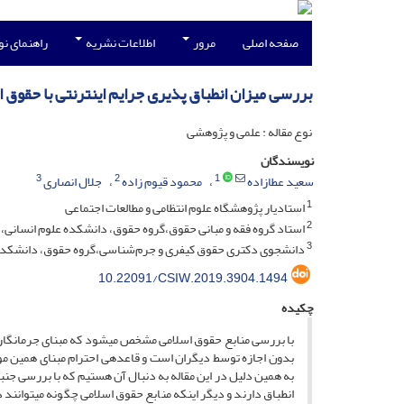
صفحه اصلی
مرور
اطلاعات نشریه
راهنمای ن
بررسی میزان انطباق پذیری جرایم اینترنتی با حقوق
نوع مقاله : علمی و پژوهشی
نویسندگان
3
2
1
سعید عطازاده
محمود قیوم زاده
جلال انصاری
1
استادیار پژوهشگاه علوم انتظامی و مطالعات اجتماعی
2
استاد گروه فقه و مبانی حقوق،گروه حقوق، دانشکده علوم انسانی، 
3
دانشجوی دکتری حقوق کیفری و جرم‌شناسی،گروه حقوق، دانشکده عل
10.22091/CSIW.2019.3904.1494
چکیده
با بررسی منابع حقوق اسلامی مشخص می­شود که مبنای جرم­انگار
بدون اجازه توسط دیگران است و قاعده­ی احترام مبنای همین موضو
به همین دلیل در این مقاله به دنبال آن هستیم که با بررسی جنب