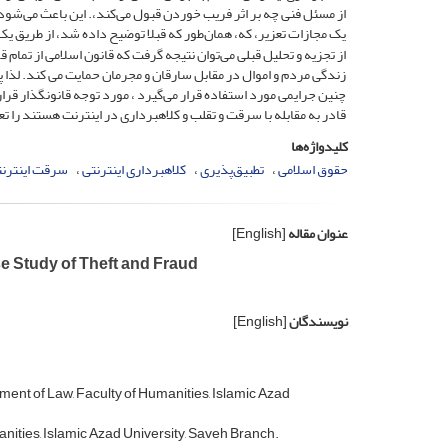
از مسئل فنی چه بر اثر فریب خوردن قبول می‌کند،. این باعث می‌شود 
یک مجازات تعزیر، که، همان‌طور که قبلا توضیح داده شد، از طریق یک
از تجزیه و تحلیل قبلی می‌توان نتیجه گرفت که قانون اسلامی از تما
زندگی مردم و اموال در مقابل سارقان و مجرمان حمایت می کند. لذا 
چنین جرایمی مورد استفاده قرار می‌گیرد ، مورد توجه قانونگذار قرار گ
قادر به مقابله با سرقت و تقلب و کلاهبرداری در اینترنت هستند را ت
کلیدواژه‌ها
حقوق اسلامی
تطبیق‌پذیری
کلاهبرداری اینترنتی
سرقت اینترنت
عنوان مقاله
[English]
se Study of Theft and Fraud
نویسندگان
[English]
ent of Law, Faculty of Humanities, Islamic Azad
nities, Islamic Azad University, Saveh Branch.