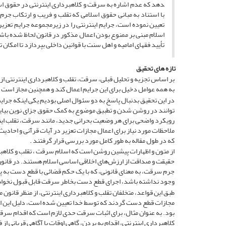
دهد که عدم اشاره به سرقت و کلاهبرداری اینترنتی در حقوق اسل
با استناد به مبانی حقوق اسلامی که تقلب و فریب و ارتکاب جرم 
تعیین نموده است، جرایم اینترنتی را در زیرمجموعه جرایم تعزیر
اسلام مبنی بر ممنوع بودن اعمال مذکور در قانون لحاظ شده باش
تأیید فقهای امامیه و اهل سنت با قوانین داخلی بپردازد تا امکا
تازه های تحقیق
بر اساس تجزیه و تحلیل قبلی، سرقت، تقلب و کلاهبرداری اینترنتی از
به همه عوامل دخیل برای این جرایم اعمال کند و همچنین مجاز است تا
در این تحقیق بدنبال پاسخ به دو سئوال اصلی بودیم یکی اینکه جرایم 
توانند در روشن شدن و تطبیق موضوع به کمک حقوق جزای نوین بیاین
رویکرد واضحی برای هر وضعیت بحرانی جدید، مانند سرقت، تقلب اینترنت
ملاحظات مورد نیاز برای اعمال مجازات تعزیر در آیات قرآنی و احادی
که در طول مقاله به طور کامل مورد بررسی قرار گرفتند .
از متون و اظهارات پیشین روشن است که اسلام سرقت ، تقلب و کلاهبر
حقیقت و صداقت از ارزش‌های اخلاقی اساسی اسلام هستند. در قانون
جرم سرقت، به معنای قانونی، که با یک حکم قضائی با قطع دست به پ
وجود نداشته باشد، اجرای قطع دست بخاطر سرقت قابل قبول نخواه
طبق این قواعد، متخلفان تقلب و کلاهبرداری اینترنتی، از منظر قانو
مجازات قطع دست گردند که توسط خدا تعیین شده است، دلیل این امر
بود. به عنوان مثال، برای اثبات سرقت حدی لازم است که اقدام سرقت
کلاهبرداری اینترنتی، اقدام به بردن، گاهی اوقات با آگاهی قربانی از 