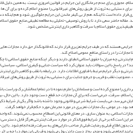
ام، مجوزی برای عدم جر­م­انگاری این جرایم در قوانین امروزی نیست. به همین دلیل قان
برای دستیابی به ثروت از طریق روش‌های غیرقانونی را ممنوع اعلام کرده و برای آن ها 
ی قرار داده است تا اینکه، هم از بی کیفر ماندن این جرایم جلوگیری شود و هم اینکه د
د. مقاله حاضر سعی دارد تا با روش توصیفی-تحلیلی به مطالعه تطبیقی منابع حقوق اسلام
ن تطبیق­پذیری حقوق اسلام با سرقت و کلاهبرداری اینترنتی مشخص شود.
 جرایمی هستند که در طیف جرایم تعزیری قرار دارند که قانونگذار حق دارد مجازات هایی ر
 مجازات را در راستای منافع عمومی اصلاح کند.
اینترنتی چه میزان با حقوق اسلامی انطباق دارند و دیگر اینکه منابع حقوق اسلامی تا چگ
د؟ در پاسخ با این سوالات باید عنوان کرد که سیاست جنایی و کیفری اسلامی، سیاستی 
ی و دیگر جرایم مرتبط با فناوری اطلاعات دارد. در رابطه با تقلب و کلاهبرداری اینترنت
ث ، ممنوعیت تقلب و فریب و جرم و جنایت برای دستیابی به ثروت از طریق روش‌های غیرقا
داری را ممنوع کرده است و مسلمانان را ملزم نموده تا در تمام اعمالشان رک و راست باش
 اسلام، سرقت، جرمی است که برای آن مجازات حد قطع دست وجود دارد. با این حال، برا
ایان می‌رسد، می بایست شرایط شرعی و قانونی وجود داشته باشد واگر یکی از شرایط ذک
د بود، در عوض، یک مجازات تعزیری در مورد مجرمان مورد حکم قرار خواهد گرفت.
ن مجازات اسلامی، به عنوان سارق، در معنای قانونی این اصطلاح محسوب نمی‌شوند، که واجد
 این است که برخی از شرایط فوق‌الذکر در موارد سرقت اینترنتی هرگز قابل دسترسی 
 بدون اطلاع قبلی و رضایت قبلی از صاحب دارایی‌های به سرقت رفته انجام شود. با این ح
فرایند انجام می‌شود و منجر به از دست دادن پول می‌شود و قربانی این موارد را چه بر اثر 