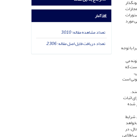
ونگذار
مجازات
ستورات
آمار
ی مورد
تعداد مشاهده مقاله:
3,010
تعداد دریافت فایل اصل مقاله:
2,306
ا با توجه
ونه می
است که
ی،
نونی است
ند.
ی اثبات
ر شده
 شرایط
نخواهد
ال، در
بی اطلاعی