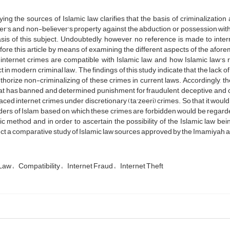
ing the sources of Islamic law clarifies that the basis of criminalization
er's and non-believer's property against the abduction or possession with
sis of this subject. Undoubtedly, however, no reference is made to inter
ore, this article by means of examining the different aspects of the afor
nternet crimes are compatible with Islamic law, and how Islamic law's 
t in modern criminal law. The findings of this study indicate that the lack o
thorize non-criminalizing of these crimes in current laws. Accordingly, t
at has banned and determined punishment for fraudulent, deceptive, and cr
aced internet crimes under discretionary (ta'zeeri) crimes. So that it wou
ders of Islam based on which these crimes are forbidden would be regarded
ic method and in order to ascertain the possibility of the Islamic law bei
t a comparative study of Islamic law sources approved by the Imamiyah and
 Law
Compatibility
Internet Fraud
Internet Theft