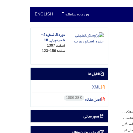
ورود به سامانه
ENGLISH
دوره 5، شماره 4 -
شماره پیاپی 18
اسفند 1397
صفحه
123-156
فایل ها
XML
1006.38 K
اصل مقاله
مالکیت
هم رسانی
ه است.
اسلامی
انطباق دارند و دیگر اینکه منابع حقوق اسلامی چگونه می­توانند در روشن شدن و تطبیق موضوع به کمک حقوق جزای نوین بیایند؟ یافته­های این تحقیق نشان می­
ارجاع به این مقاله