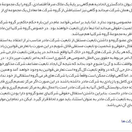
دیوان دادگستری اتحادیه هم گاهی بر پایۀ یک ملاک صرفاً اقتصادی، گروه را یک مجموعۀ 
دل همان شرکت می­داند و گاهی نیز استنباطش از گروه شرکت­ ها معادل یک مجموعه ­ای از 
مخصوصی وجود ندارد. لذا باید بر اساس قواعد عام در این باره حکم حاکم بر گروه شرکت 
جاری را دارای شخصیت حقوقی می­داند لذا تبعاً دارای تابعیت خواهند بود. در خصوص گروه شرکت­ها این ماده
ناظر به مجموعۀ گروه شرکت­ها هم می­باشد.
ی عضو گروه و داشتن تابعیت مستقل از تابعیت شرکت مادر مناسب ­تر از اعتقاد به استق
استقلال حقوقی و شخصیت و تابعیت مستقلی قائل شویم در این صورت با تعارض قوانین زیادی
ی که هر یک از شرکت های گروه در خاک آنها واقع شده­ اند در پذیرفتن تابعیت خارجی ش
 یک امر مربوط به حقوق بین ­الملل خصوصی هر کشوری است که به امر تابعیت می­پردازد؛ در 
فقت نکند و آن را متبوع خود بداند که نتیجه آن ایجاد تابعیت مضاعف شرکت مذکورخو
یت خارجی آن که در واقع تابعیت کل گروه است تعارض قوانین به وجود خواهد آمد و همین ا
. اما گاهی اوقات ممکن است واقعاً شرکت یا شرکت های فرعی گروه استقلالی از خود ندا
کامل و یا زیادی به شرکت مادر داشته باشند در این صورت اگر مرکز تصمیم گیری قابل
ه حجاب وابستگی کامل آنها به شرکت مادر است با اعمال نظریه مرکز تصمیم گیری و نظری
 مادر دانست. بنابراین داشتن استقلال حقوقی شرکت­های عضو گروه و دارا بودن تابعیت
ه تابعیت شرکت مادر به عنوان استثناء باید مورد لحاظ قرار گیرد. لیکن در تمام این موا
ای آن نمی باشد.
کت ها