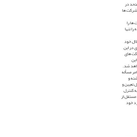
متحد در
شرکت­ ها
­ها را
 را تنها
لال خود
 در این
رکت های
این
اهد شد.
مر مسأله
شته و
 تعیین و
ه کنترل
 مستقل از
رد خود