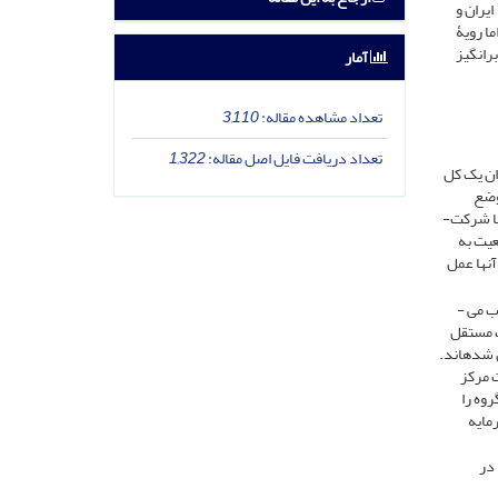
یران و
ا رویۀ
رانگیز
آمار
تعداد مشاهده مقاله:
3,110
تعداد دریافت فایل اصل مقاله:
1,322
ان یک کل
وضع
کرده­اند. غالب کشورها گروه شرکت­ ها را به عنوان یک کل یکپارچه و واحد در نظر نمی­ گیرند و لذا برای گروه، شخصیت حقوقی و بالتبع تابعیت قائل نیستند. اما شرکت­
عیت به
آنها عمل
اما در مورد تابعیت گروه بین­ المللی شرکت ­ها در دکترین جهانی نظرات مختلفی وجود دارد. برخی از نویسندگان معتقدند که گروه به عنوان یک کل واحد محسوب می ­
ت مستقل
 شده­اند.
ت مرکز
وه را
مایه
در