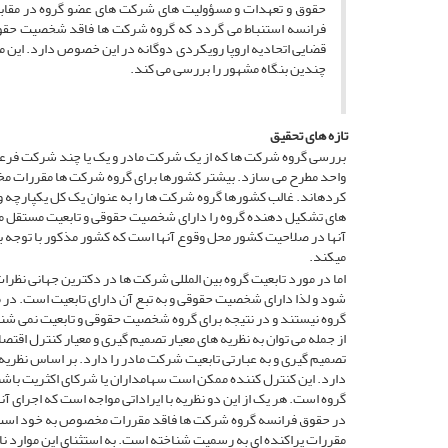
حقوق و تعهدات و مسؤولیت ­های شرکت­ های عضو گروه در مقابل 
فرانسه استنباط می گردد که گروه شرکت­ ها فاقد شخصیت حقوقی 
قضایی اتحادیه اروپا رویکردی دوگانه در این خصوص دارد. این مق
چندین بنگاه مشهور را بررسی می­ کند.
تازه های تحقیق
بررسی گروه شرکت­ ها که از یک شرکت مادر و یک یا چند شرکت فرعی
واحد مطرح می ­سازد. بیشتر کشورها برای گروه شرکت­ ها مقررات مخصو
های تشکیل­ دهنده گروه را دارای شخصیت حقوقی و تابعیت مستقل می­دا
آنها در صلاحیت کشور محل وقوع آنها است که کشور مذکور با توجه ب
می­کند.
شود و لذا دارای شخصیت حقوقی و به تبع آن دارای تابعیت است. در 
گروه نیستند و در نتیجه برای گروه شخصیت حقوقی و تابعیت نمی­ شن
از جمله می ­توان به نظریه­ های معیار تصمیم گیری و معیار کنترل اق
تصمیم گیری و به عبارتی تابعیت شرکت مادر را دارد. بر اساس نظریه
دارد. این کنترل کننده ممکن است سهامداران یا شرکای اکثریت باشند
گروه است. هر یک از این دو نظریه با ایراداتی مواجه است که اجرای آن
در حقوق فرانسه گروه شرکت­ ها فاقد مقررات مخصوص به خود است. با 
مقررات پراکنده ­ای به ­رسمیت­ شناخته است. به استثنای این موارد ن