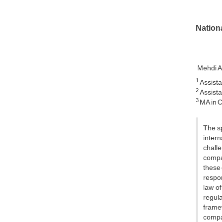
Nationa
Mehdi 
1
Assista
2
Assista
3
MA in C
The sp
intern
challe
compan
these 
respon
law of
regula
framew
comp