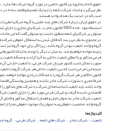
حقوق اتحادیه اروپا نیز قانون خاصی در مورد گروه شرکت ­ها ندارد. 
نظر می­ گیرد و ایجاد شرکت تابعه را تنها یک تقسیم وظایف ساده در 
است که در خدمت یک هدف واحد هستند.
در حقوق ایران درباره شرکت های چند ملیتی یا گروه شرکت­ها مقررات 
استنباط نمود. ماده (583) قانون تجارت، شرکت­های ت
می­توان بر شرکت­های تابعه منطبق دانست و نمی­توان گفت که این ماده 
در مجموع به نظر می ­رسد که قائل­ شدن به استقلال حقوقی شرکت­دها
گروه و واجد تابعیت بودن گروه باشد. زیرا اگر برای خود گروه نیز 
زمینه مواجه خواهیم شد. به عبارت دیگر با توجه به اینکه کشورهای
فرعی مذکور و یا اعطای تابعیت داخلی به آنها آزادند و مسأله تابعیت
صورت ممکن است کشور میزبان شرکت فرعی، با تابعیت خارجی آن موا
نتیجه این امر این است که بین تابعیت داخلی هر شرکت گروه با تابع
قانون حاکم بر هر شرکت گروه را با مشکلات زیادی مواجه خواهد نمود
صرفاً مجری دستورات شرکت مادر باشند و همچنین وابستگی اقتصادی 
واحد باشد باید تابعیت اساسنامه ای شرکت یا شرکت های مذکور را ک
اقتصادی نادیده گرفت و شرکت فرعی مورد نظر را دارای تابعیت شرکت
تابعیت شرکت مادر به عنوان اصل و فقدان استقلال مذکور و الحاق آن ب
گروه واجد شخصیت حقوقی و به عنوان یک موجود حقوقی مجزا از اعض
کلیدواژه‌ها
تابعیت
شرکت مادر
شرکت های تابعه
شرکت فرعی
گروه شر