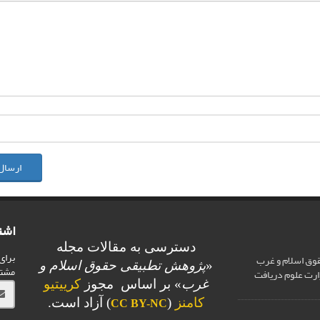
ارسال
اشت
دسترسی به مقالات مجله
برای
وق اسلام و غرب
«
پژوهش تطبیقی حقوق اسلام و
مشت
ارت علوم دریافت
غرب
» بر اساس مجوز
کرییتیو
کامنز
(
) آزاد است.
CC BY-NC