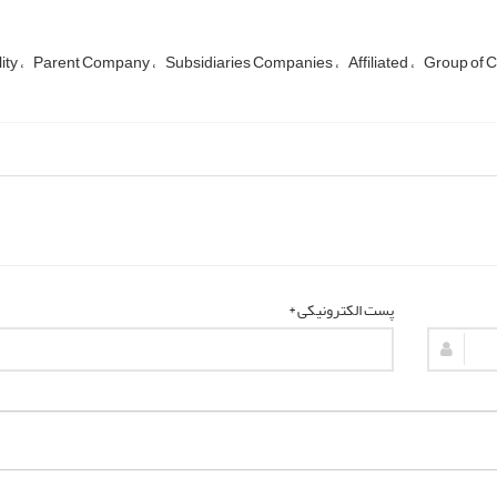
ity
Parent Company
Subsidiaries Companies
Affiliated
Group of 
پست الکترونیکی *