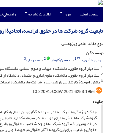
صفحه اصلی
مرور
اطلاعات نشریه
راهنمای ن
تابعیت گروه شرکت ها در حقوق فرانسه، اتحادیۀ اروپا
نوع مقاله : علمی و پژوهشی
نویسندگان
3
2
1
مهدی عاشوری
حسین کاویار
سحر بان
1
استادیار گروه حقوق، دانشکده ادبیات و علوم انسانی، دانشگاه شه
2
استادیار گروه حقوق، دانشکده علوم اداری و اقتصاد، دانشگاه اراک
3
دانش آموختۀ کارشناسی ارشد حقوق شرکت ها، دانشکده ادبیات و 
10.22091/CSIW.2021.6258.1956
چکیده
جایگاه ویژه گروه شرکت­ ها در سرمایه­ گذاری بین­ المللی انکار
گروه شرکت­ ها نقشی همپای دولت­ ها در سرمایه­ گذاری خارجی پید
در خصوص این­که گروه شرکت ها واجد شخصیت حقوقی و بالتبع 
حقوقی و تابعیت برای این گروه­ ها آثار حقوقی مهم و متفاوتی را نی