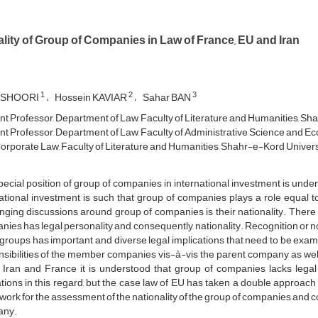
lity of Group of Companies in Law of France, EU and Iran
1
2
3
ASHOORI
Hossein KAVIAR
Sahar BAN
nt Professor, Department of Law, Faculty of Literature and Humanities, Sh
nt Professor, Department of Law, Faculty of Administrative Science and Eco
orporate Law, Faculty of Literature and Humanities, Shahr-e-Kord Univers
ecial position of group of companies in international investment is unden
ational investment is such that group of companies plays a role equal to
nging discussions around group of companies is their nationality. Ther
ies has legal personality and, consequently, nationality. Recognition or no
groups has important and diverse legal implications that need to be exami
sibilities of the member companies vis-à-vis the parent company as well 
 Iran and France it is understood that group of companies lacks legal 
tions in this regard, but the case law of EU has taken a double approach 
ork for the assessment of the nationality of the group of companies and c
any.