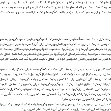
شرکت مادر و نیز در مقابل کشور میزبانِ شرکت­های تابعه اشاره کرد. با بررسی حقوق ا
و تابعیت است. در اتحادیه اروپا نیز مقررات متحدالشکلی در این رابطه وجود ندارد ام
اله یک چارچوب فراگیر برای ارزیابی تابعیت گروه شرکت­ ها ارائه می­دهد و وضعیت بحث ­ب
 تشکیل شده است مسأله تابعیت مستقل شرکت ­های گروه و تابعیت خود گروه را به عنو
صی ندارند. در اروپا تنها دو کشور آلمان و پرتغال برای گروه شرکت­ها مقررات ویژه­ای 
نند. با توجه به اینکه شرکت­های فرعی گروه در کشورهای مختلفی پراکنده ­اند اعطای تاب
ه مقررات حقوق بین ­الملل خصوصی خود در اعطای تابعیت محلی یا شناخت تابعیت خارجی 
مقابل، برخی دیگر از نویسندگان که تعدادشان بیشتر از گروه اول است قائل به موجودی
اسند. نویسندگان گروه اول برای اثبات موجودیت مستقل و واحد گروه به نظریاتی متوسل
تصادی اشاره کرد. مطابق نظریه مرکز تصمیم گیری، گروه به عنوان یک موجود مستقل، تابعی
 معیار کنترل اقتصادی نیز گروه، شخصیت حقوقی مستقلی داشته و تابعیت کنترل کننده گر
 یا مدیرانی که گروه را کنترل می ­کنند و گاه ممکن است کشوری باشد که منشأ تأمین سر
ها را در عمل با دشواری مواجه می ­سازد.
­این­ حال در مواردی خاص حقوق فرانسه مفهوم گروه یا واحد اقتصادی و یا اجتماعی را 
ادر، رویۀ قضایی فرانسه نیز وحدت حقوقی گروه شرکت­ ها را نمی­ پذیرد.