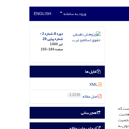
ورود به سامانه
ENGLISH
دوره 8، شماره 2 -
شماره پیاپی 28
تیر 1400
صفحه
155-184
فایل ها
XML
1.22 M
اصل مقاله
 است که
هم رسانی
 ­هاست.
 شخصیت
توان به
ارجاع به این مقاله