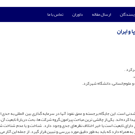
ویسندگان
ارسال مقاله
داوران
تماس با ما
 و ایران
رکرد .
.
علوم انسانی، دانشگاه شهرکرد.
ناشدنی است. این جایگاه برجسته و عمق نفوذ آن­ها در سرمایه­ گذاری بین ­المللی به حدی
ا کرده ­اند. یکی از چالشی­ ترین مباحث پیرامون گروه شرکت ­ها، بحث دربارۀ تابعیت آن
دارای تابعیت است یا خیر اختلاف نظر­های جدی وجود دارد. شناخت و یا عدم شناخت
ز به همراه دارد که باید به طور دقیق مورد بررسی و تبیین قرار گیرد. از جمله این آثار می ­