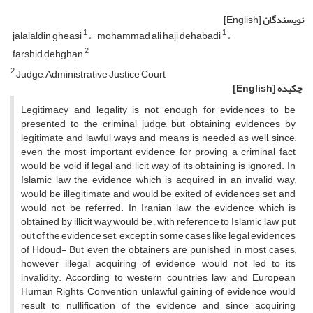
نویسندگان
[English]
1
1
jalalaldin gheasi
mohammad ali haji dehabadi
2
farshid dehghan
2
Judge, Administrative Justice Court
چکیده
[English]
Legitimacy and legality is not enough for evidences to be
presented to the criminal judge, but obtaining evidences by
legitimate and lawful ways and means is needed as well, since,
even the most important evidence for proving a criminal fact
would be void if legal and licit way of its obtaining is ignored. In
Islamic law the evidence which is acquired in an invalid way,
would be illegitimate and would be exited of evidences set and
would not be referred. In Iranian law, the evidence which is
obtained by illicit way would be , with reference to Islamic law, put
out of the evidence set, –except in some cases like legal evidences
of Hdoud- But even the obtainers are punished in most cases,
however, illegal acquiring of evidence would not led to its
invalidity. According to western countries law and European
Human Rights Convention, unlawful gaining of evidence would
result to nullification of the evidence and since acquiring