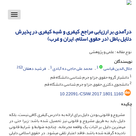
Toggle
vigation
درآمدی بر ارزیابی مراجع کیفری و شبه کیفری در پذیرش
دلایل باطل (در حقوق اسلام، ایران و غرب)
نوع مقاله : علمی و پژوهشی
نویسندگان
2
1
1
جلال الدین قیاسی
محمد علی حاجی ده آبادی
فرشید دهقان
1
دانشیار گروه حقوق جزا و جرم شناسی دانشگاه قم
2
دانشجوی دکتری حقوق جزا و جرم شناسی دانشگاه قم
10.22091/CSIW.2017.1801.1160
چکیده
مشروع و قانونی بودن دلیل برای ارائه به دادرس کیفری کافی نیست، بلکه
دلیل باید به طریق مشروع و قانونی نیز تحصیل شده باشد؛ زیرا حتی در
مهم­ترین دلیل بر اثبات یک واقعه­ مجرمانه، چنانچه ضوابط و شرایط قانونی
نادیده گرفته شده باشد، فاقد اعتبار تلقی می­شود. در حقوق اسلامی دلیلی