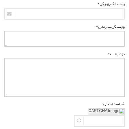
پست الکترونیکی *
وابستگی سازمانی *
توضیحات *
شناسه امنیتی *