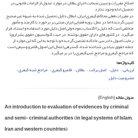
اصلاح مقررات و تبیین ضمانت اجرای بطلان در موارد عدول از الزامات قانونی در
تحصیل ادله وجود ندارد.
در مقررات فعلی محاکم کیفری ایران، ابطال دلایل تحصیل شده به شیوه غیرصحیح
تبیین گردیده اما در عمل، رویه قضایی ایران مبتنی بر برخورد با کارمند و مأمور
متخلفی است که دلیل را اکتساب نموده ولی اصل دلیل مورد استفاده و استناد قرار
می­گیرد. در کشورهای دارای حقوق نوشته، در جهت کنوانسیون حقوق بشر اروپا
رعایت اصول دادرسی عادلانه تضمین گردیده و با توجه به این که این موارد از
جمله حقوق بنیادین شناخته ­شده، گستره­ی اِعمال این اصول قلمرو وسیعی است
که مراجع کیفری و مراجع شبه­کیفری را در بر می­گیرد.
کلیدواژه‌ها
ارزیابی
دلیل
اصل برائت
بطلان
قلمرو کیفری
مراجع شبه کیفری
مشروعیت دلیل
عنوان مقاله
[English]
An introduction to evaluation of evidences by criminal
and semi- criminal authorities (in legal systems of Islam,
Iran and western countries)