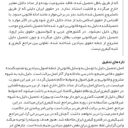
که از طریق باطل تحصیل شده، فاقد مشروعیت بوده و از عداد دلایل معتبر
خارج می­گردد و قابلیت استناد ندارد. در حقوق ایران دلیلی که از طریق
نامشروع تحصیل شده باشد بجز در برخی موارد مانند ادله قانونی حدود، با
اقتباس از حقوق اسلامی باید از عداد دلایل خارج شود ولی در اکثر موارد با
تحصیل­کننده دلیل به شیوه قانونی برخورد شده اما تحصیل نامشروع موجب
زوال دلیل نمی­شود. در کشورهای غربی و کنوانسیون حقوق بشر اروپا،
تحصیل دلیل غیرقانونی موجب بطلان دلیل می­گردد و چون تحصیل دلیل
مشروع از جمله حقوق بنیادین شناخته شده، تفاوتی بین مراجع کیفری و
شبه کیفری نیست.
تازه های تحقیق
اصل تحصیل دلیل با توسل به وسایل قانونی از جمله اصول بنیادین و تضمین­کننده
حقوق دفاعی متهم و دادرسی عادلانه و از آثار اصل برائت است. دلیل باید به شیوه
مشروع و قانونی و بر طبق اصول و ضوابط حاکم تحصیل گردد؛ در غیر این صورت
می­بایست در راستای اصل برائت از عداد دلایل خارج شود. از بررسی رویه قضایی
در حقوق کیفری ایران و نظام حقوقی کامن­لا، این نتیجه برداشت می­شود که ضوابط
ابطال دلیل از اهمیت کمتری برخوردار بوده است و به­ویژه، تحصیل دلیل به شیوه
غیرقانونی، متأسفانه جزء رویه عملی مراجع شبه کیفری ایران می­باشد. در این
مراجع، اصل نه بر برائت که فرض بر برائت است، و این امر پیامدی جز حاکمیت
اماره مجرمیت را دربر نخواهد داشت. آنچنان که در بررسی برخی آراء این مراجع
شبه­کیفری در قلمرو کیفری ایران ملاحظه شد، هنوز هدف، وسیله را توجیه می­کند
و این گرایش غلط، مجوزی برای نقض حقوق بنیادین متهم شده است. چاره­ای جز