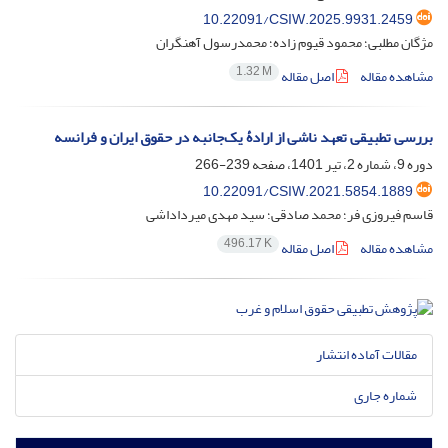
10.22091/CSIW.2025.9931.2459
مژگان مطلبی؛ محمود قیوم زاده؛ محمدرسول آهنگران
1.32 M
مشاهده مقاله
اصل مقاله
بررسی تطبیقی تعهد ناشی از ارادۀ یک‌جانبه در حقوق ایران و فرانسه
دوره 9، شماره 2، تیر 1401، صفحه
239-266
10.22091/CSIW.2021.5854.1889
قاسم فیروزی فر؛ محمد صادقی؛ سید مهدی میرداداشی
496.17 K
مشاهده مقاله
اصل مقاله
مقالات آماده انتشار
شماره جاری