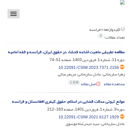
Toggle
vigation
کلیدواژه‌ها =
فرانسه
3
تعداد مقالات:
مطالعه تطبیقی ماهیت اشاعه فحشاء در حقوق ایران، فرانسه و فقه امامیه
دوره 11، شماره 1، فروردین 1403، صفحه
51-74
10.22091/CSIW.2023.7371.2156
زهرا ساریخانی؛ عادل ساریخانی؛ مریم رعنائی
1.9 M
مشاهده مقاله
اصل مقاله
موانع ثبوتی عدالت قضایی در اسلام، حقوق کیفری افغانستان و فرانسه
دوره 9، شماره 1، فروردین 1401، صفحه
183-212
10.22091/CSIW.2021.6127.1929
عادل ساریخانی؛ سید حیدرشاه موسوی