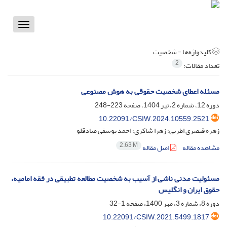
Toggle
vigation
کلیدواژه‌ها =
شخصیت
2
تعداد مقالات:
مسئله اعطای شخصیت حقوقی به هوش مصنوعی
دوره 12، شماره 2، تیر 1404، صفحه
223-248
10.22091/CSIW.2024.10559.2521
زهره قیصری اطربی؛ زهرا شاکری؛ احمد یوسفی صادقلو
2.63 M
مشاهده مقاله
اصل مقاله
مسئولیت مدنی ناشی از آسیب به شخصیت مطالعه تطبیقی در فقه امامیه،
حقوق ایران و انگلیس
دوره 8، شماره 3، مهر 1400، صفحه
1-32
10.22091/CSIW.2021.5499.1817