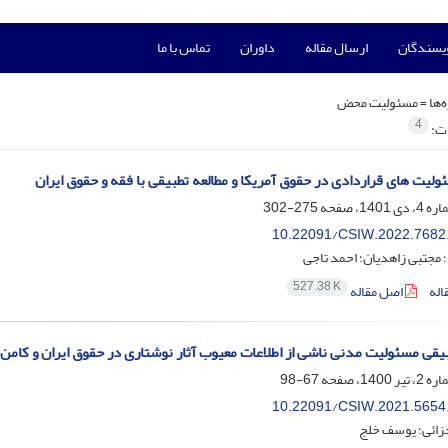
ویسندگان
ارسال مقاله
داوران
تماس با ما
‌ها =
مسئولیت محض
4
ات:
ولیت های قراردادی در حقوق آمریکا و مطالعه تطبیقی با فقه و حقوق ایران
275-302
10.22091/CSIW.2022.7682
؛ مجتبی زاهدیان؛ احمد تاجی
527.38 K
اله
اصل مقاله
بیقی مسئولیت مدنی ناشی از اطلاعات معیوب آثار نوشتاری در حقوق ایران و کامن‌ل
67-98
10.22091/CSIW.2021.5654
زائی؛ یوسف خلج