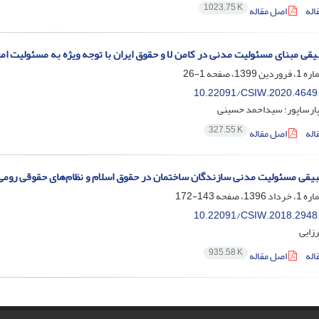
1023.75 K
اله
اصل مقاله
بیقی مبنای مسئولیت مدنی در کامن لا و حقوق ایران با توجه ویژه به مسئولیت ام
1-26
10.22091/CSIW.2020.4649
پارساپور؛ سیداحمد حسینی
327.55 K
اله
اصل مقاله
یقی مسئولیت مدنی سازندگان ساختمان در حقوق اسلام و نظام‌های حقوقی رومی 
143-172
10.22091/CSIW.2018.2948
زایی
935.58 K
اله
اصل مقاله