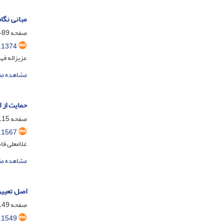
مبانی نگا
صفحه
89-114
.1374
عزیزاله فه
مشاهده مق
حمایت از 
صفحه
15-148
.1567
غلامعلی قا
مشاهده مق
اصل تعیین
صفحه
49-182
.1549