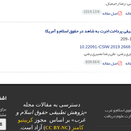
ی؛ رضا رحیمیان
1014.13 K
اله
اصل مقاله
بیقی پرداخت اجرت به شاهد در حقوق اسلام و آمریکا
1
10.22091/CSIW.2019.2668
ری رضی؛ علی رضا نصیری رضی
839.66 K
اله
اصل مقاله
اشت
دسترسی به مقالات مجله
برای
وق اسلام و غرب
«
پژوهش تطبیقی حقوق اسلام و
مشت
ارت علوم دریافت
غرب
» بر اساس مجوز
کرییتیو
کامنز
(
) آزاد است.
CC BY-NC