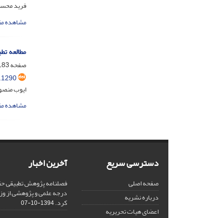
فرید محسن
مشاهده مق
مطالعه تط
صفحه
83-209
.1290
ایوب منصو
مشاهده مق
دسترسی سریع
آخرین اخبار
صفحه اصلی
فصلنامه پژوهش تطبیقی حق
درجه علمی و پژوهشی از وز
درباره نشریه
کرد.
1394-10-07
اعضای هیات تحریریه