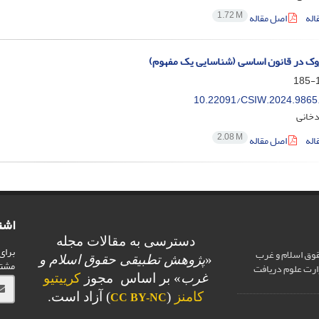
1.72 M
اله
اصل مقاله
ک در قانون اساسی (شناسایی یک مفهوم)
1
10.22091/CSIW.2024.9865
دخانی
2.08 M
اله
اصل مقاله
اشت
دسترسی به مقالات مجله
برای
وق اسلام و غرب
«
پژوهش تطبیقی حقوق اسلام و
مشت
ارت علوم دریافت
غرب
» بر اساس مجوز
کرییتیو
کامنز
(
) آزاد است.
CC BY-NC