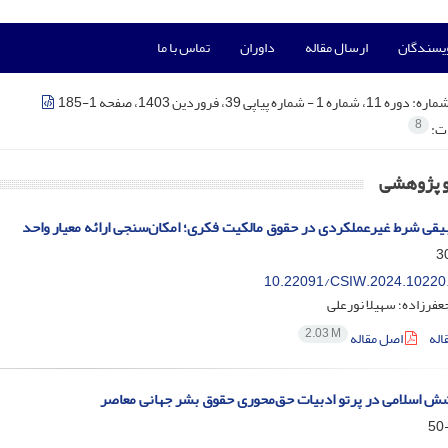
ویسندگان
ارسال مقاله
داوران
تماس با ما
شماره:
دوره 11، شماره 1 - شماره پیاپی 39، فروردین 1403، صفحه 1-185
8
ات:
و پژوهشی
بیقی شرط غیرعملکردی در حقوق مالکیت فکری؛ امکان‌‌سنجی ارائه معیار واحد
10.22091/CSIW.2024.10220
فرزاده؛ سهیلا نورعلی
2.03 M
اله
اصل مقاله
ش اسلامی در پرتو ادبیات حق‌محوری حقوق بشر جهانی معاصر