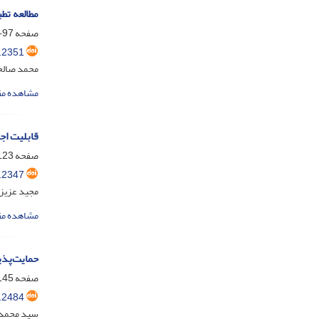
مطالعه تط
صفحه
97-122
.2351
محمد صالح
مشاهده مق
قابلیت اجت
صفحه
23-144
.2347
مجید عزیزی
مشاهده مق
حمایت‌‌پذی
صفحه
45-160
.2484
سید محمده