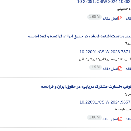
10.22091/CSIW.2024.10362
ه حسینی
1.65 M
اله
اصل مقاله
بیقی ماهیت اشاعه فحشاء در حقوق ایران، فرانسه و فقه امامیه
10.22091/CSIW.2023.7371
انی؛ عادل ساریخانی؛ مریم رعنائی
1.9 M
اله
اصل مقاله
وقی «خسارت مشترک دریایی» در حقوق ایران و فرانسه
10.22091/CSIW.2024.9657
ی علویجه
1.86 M
اله
اصل مقاله