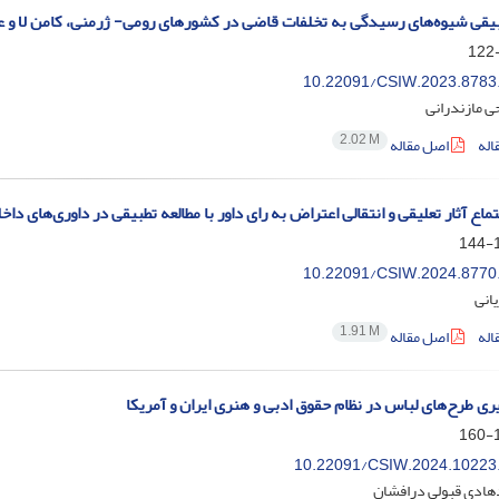
بیقی شیوه‌‌های رسیدگی به تخلفات قاضی در کشورهای رومی- ژرمنی، کامن لا و 
10.22091/CSIW.2023.8783
ی مازندرانی
2.02 M
اله
اصل مقاله
ماع آثار تعلیقی و انتقالی اعتراض به رای داور با مطالعه تطبیقی در داوری‌‌های داخل
1
10.22091/CSIW.2024.8770
انی
1.91 M
اله
اصل مقاله
ری طرح‌‌های لباس در نظام حقوق ادبی و هنری ایران و آمریکا
1
10.22091/CSIW.2024.10223
ادی قبولی درافشان