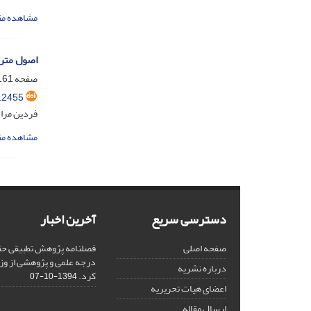
مشاهده مق
اصول مترو
صفحه
61-185
.2455
فردین مرا
مشاهده مق
دسترسی سریع
آخرین اخبار
صفحه اصلی
فصلنامه پژوهش تطبیقی حق
درجه علمی و پژوهشی از وز
درباره نشریه
کرد.
1394-10-07
اعضای هیات تحریریه
ارسال مقاله