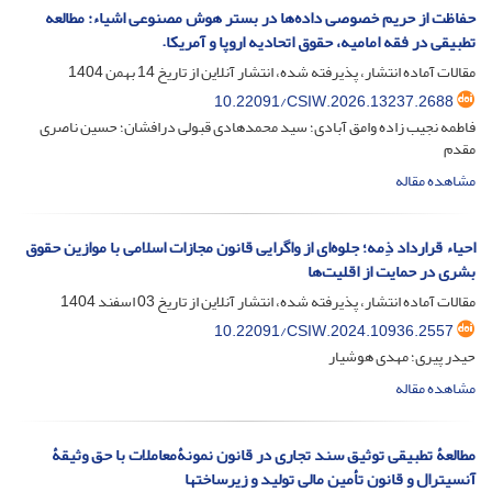
حفاظت از حریم خصوصی داده‌ها در بستر هوش مصنوعی اشیاء: مطالعه‌
تطبیقی در فقه امامیه، حقوق اتحادیه اروپا و آمریکا.
مقالات آماده انتشار، پذیرفته شده، انتشار آنلاین از تاریخ
14 بهمن 1404
10.22091/CSIW.2026.13237.2688
فاطمه نجیب زاده وامق آبادی؛ سید محمدهادی قبولی درافشان؛ حسین ناصری
مقدم
مشاهده مقاله
احیاء قرارداد ذِمه؛ جلوه‌ای از واگرایی قانون مجازات اسلامی با موازین حقوق
بشری در حمایت از اقلیت‌ها
مقالات آماده انتشار، پذیرفته شده، انتشار آنلاین از تاریخ
03 اسفند 1404
10.22091/CSIW.2024.10936.2557
حیدر پیری؛ مهدی هوشیار
مشاهده مقاله
مطالعۀ تطبیقی توثیق سند تجاری در قانون نمونۀمعاملات با حق وثیقۀ
آنسیترال و قانون تأمین مالی تولید و زیرساختها