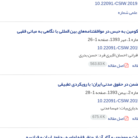
10.22091/CSIW.2019
علمی شماره
کومین به حبس در موافقتنامه‌‌های بین المللی با نگاهی به مبانی فقهی
1-26
10.22091/CSIW.201
فرانی؛ احسان اکبری فرد؛ حسن بدری
563.83 K
اله
اصل مقاله
ضمن در حقوق مدنی ایران؛ با رویکردی تطبیقی
1-28
10.22091/CSIW.201
یاری‌بیات؛ مهسا مدنی
675.4 K
اله
اصل مقاله
ت و موضوع، و آثار آن از منظر فقه امامیه ، حقوق ایران و فرانسه