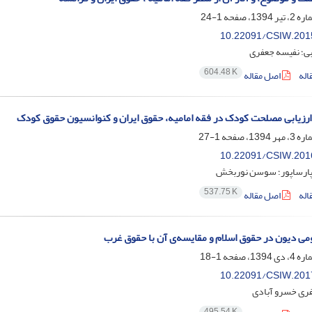
1-24
10.22091/CSIW.201
ی؛ نفیسه جعفری
604.48 K
اله
اصل مقاله
ارزیابی مصلحت کودک در فقه امامیه، حقوق ایران و کنوانسیون حقوق کودک
1-27
10.22091/CSIW.201
پارساپور؛ سوسن نوربخش
537.75 K
اله
اصل مقاله
می دیون در حقوق اسلام و مقایسه‌ی آن با حقوق غرب
1-18
10.22091/CSIW.201
فری خسرو آبادی
495.54 K