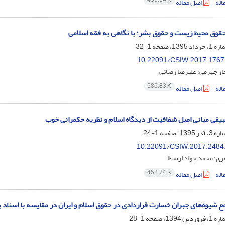
اله
اصل مقاله
قوق محیط زیست و حقوق بشر؛ با نگاهی به فقه اسلامی
1-32
10.22091/CSIW.2017.1767
ار جهرمی؛ علیرضا رضائی
586.83 K
اله
اصل مقاله
یقی مبانی اصل شفافیت از دیدگاه اسلام و نظریه حکمرانی خوب
1-24
10.22091/CSIW.2017.2484
ی؛ محمد جواد ارسطا
452.74 K
اله
اصل مقاله
ع شیوه‌های جبران خسارت قراردادی در حقوق اسلام و ایران در مقایسه با اسناد بی
1-28