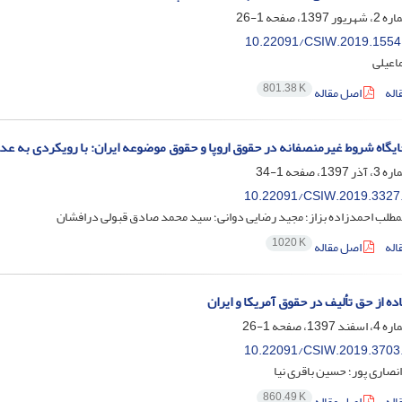
1-26
10.22091/CSIW.2019.1554
اعیلی
801.38 K
اله
اصل مقاله
ایگاه شروط غیرمنصفانه در حقوق اروپا و حقوق موضوعه ایران: با رویکردی به عد
1-34
10.22091/CSIW.2019.3327
طلب احمدزاده بزاز؛ مجید رضایی دوانی؛ سید محمد صادق قبولی درافشان
1020 K
اله
اصل مقاله
ه از حق تألیف در حقوق آمریکا و ایران
1-26
10.22091/CSIW.2019.3703
نصاری پور؛ حسین باقری نیا
860.49 K
اله
اصل مقاله