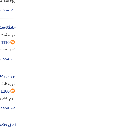
روح الله اک
مشاهده مق
جایگاه ست
دوره 4، شماره 4، اسفند 1396، صفحه
.1110
نصراله جع
مشاهده مق
بررسی تطب
دوره 5، شماره 1، خرداد 1397، صفحه
.1260
ایرج بابای
مشاهده مق
اصل حاکمی