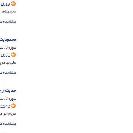
.1019
محمدباقر پ
مشاهده مق
محدودیت‌ه
دوره 3، شماره 2، شهریور 1395، صفحه
.1051
علی بهادری
مشاهده مق
حمایت از 
دوره 3، شماره 4، اسفند 1395، صفحه
.1142
مریم جوادپ
مشاهده مق