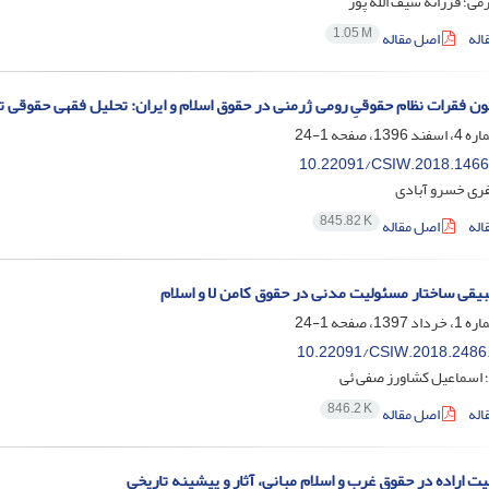
رمی؛ فرزانه سیف الله پور
1.05 M
اله
اصل مقاله
ون فقرات نظام حقوقیِ رومی ژرمنی در حقوق اسلام و ایران: تحلیل فقهی حقوقی
1-24
10.22091/CSIW.2018.1466
فری خسرو آبادی
845.82 K
اله
اصل مقاله
یقی ساختار مسئولیت مدنی در حقوق کامن لا و اسلام
1-24
10.22091/CSIW.2018.2486
ی؛ اسماعیل کشاورز صفی ئی
846.2 K
اله
اصل مقاله
ت اراده در حقوق غرب و اسلام مبانی، آثار و پیشینه تاریخی