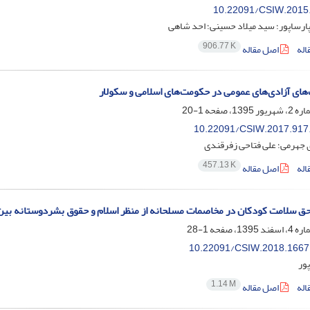
10.22091/CSIW.2015
ارساپور؛ سید میلاد حسینی؛ احد شاهی
906.77 K
اله
اصل مقاله
ای آزادی‌های عمومی در حکومت‌های اسلامی و سکولار
1-20
10.22091/CSIW.2017.917
 جهرمی؛ علی فتاحی زفرقندی
457.13 K
اله
اصل مقاله
حق سلامت کودکان در مخاصمات مسلحانه از منظر اسلام و حقوق بشردوستانه بین‌
1-28
10.22091/CSIW.2018.1667
ور
1.14 M
اله
اصل مقاله